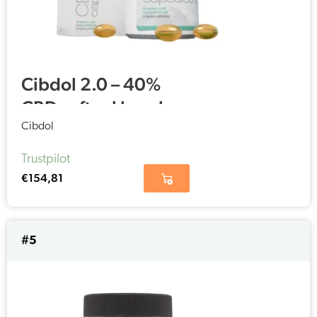
Cibdol 2.0 – 40%
CBD softgel kapsler
(60 stk – 66.6 mg)
Cibdol
Trustpilot
€
154,81
#5