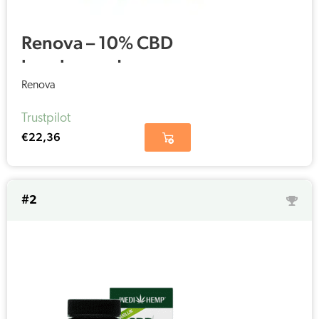
Renova – 10% CBD
kapsler med
hampefrø olie (30
Renova
stykker – 15mg CBD
Trustpilot
pr. kapsel)
€
22,36
#2