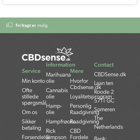
Fri fragt er
mulig
Information
Contact
Service
Mere
CBDSense.dk
Marihuana
Min konto
olie
Hvorfor
Laan ten
Cbdsense.dk
Ofte
Cannabis
Roode 2
stillede
olie
Loyalitetsprogram
5711 GC
spørgsmål
Hamp-
Personlig
Someren
Om os
olie
Raadgivning
The
Sikker
Hampfrøolie
Raadgivning
Netherlands
betaling
Rick
CBD
Forsendelse
Simpson
Fordele
Bank: