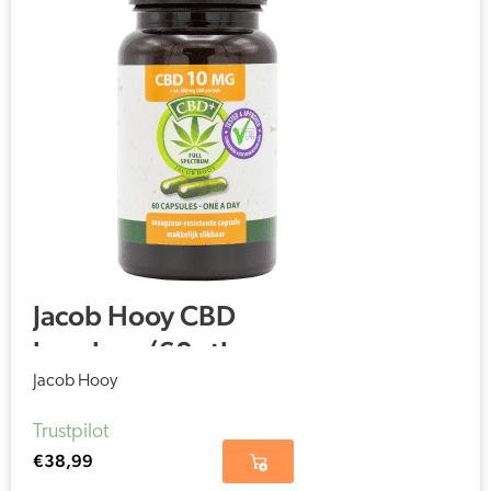
Jacob Hooy CBD
kapsler – (60 stk – 10
mg)
Jacob Hooy
Trustpilot
€
38,99