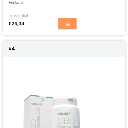
Endoca
Trustpilot
€
25,34
#4