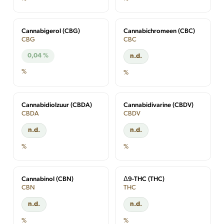
Cannabigerol (CBG)
Cannabichromeen (CBC)
CBG
CBC
0,04 %
n.d.
%
%
Cannabidiolzuur (CBDA)
Cannabidivarine (CBDV)
CBDA
CBDV
n.d.
n.d.
%
%
Cannabinol (CBN)
Δ9-THC (THC)
CBN
THC
n.d.
n.d.
%
%