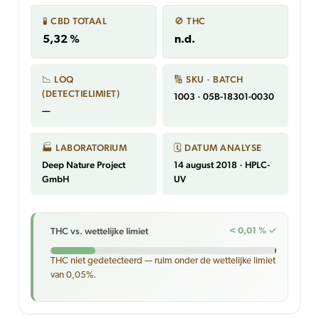
🧪 CBD TOTAAL
🚫 THC
5,32 %
n.d.
📉 LOQ
🔢 SKU · BATCH
(DETECTIELIMIET)
1003 · 05B-18301-0030
—
🏭 LABORATORIUM
🗓 DATUM ANALYSE
Deep Nature Project
14 august 2018 · HPLC-
GmbH
UV
THC vs. wettelijke limiet
< 0,01 % ✓
THC niet gedetecteerd — ruim onder de wettelijke limiet
van 0,05%.