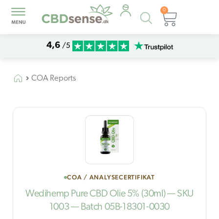
0
Products
Kurv
search
4,6
/5
COA Reports
COA / ANALYSECERTIFIKAT
Wedihemp Pure CBD Olie 5% (30ml) — SKU
1003 — Batch 05B-18301-0030