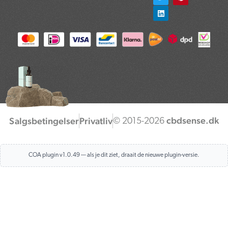
b
t
e
a
e
o
e
d
g
r
o
r
i
r
e
k
n
a
s
m
t
cbdsense.dk
Salgsbetingelser
Privatliv
© 2015-2026
COA plugin v1.0.49 — als je dit ziet, draait de nieuwe plugin-versie.