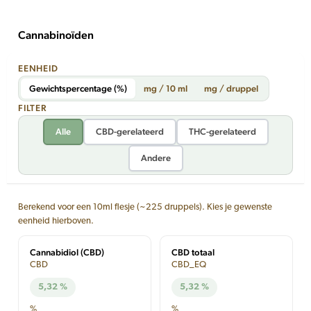
Cannabinoïden
EENHEID
Gewichtspercentage (%)
mg / 10 ml
mg / druppel
FILTER
Alle
CBD-gerelateerd
THC-gerelateerd
Andere
Berekend voor een 10ml flesje (~225 druppels). Kies je gewenste
eenheid hierboven.
Cannabidiol (CBD)
CBD totaal
CBD
CBD_EQ
5,32 %
5,32 %
%
%