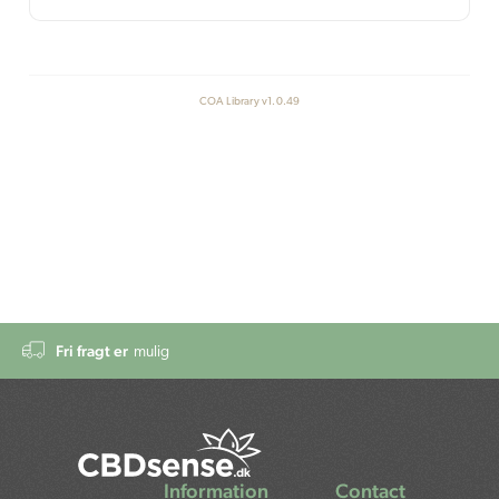
COA Library v1.0.49
Fri fragt er
mulig
Information
Contact