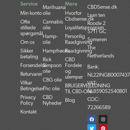
Service
Mere
CBDSense.dk
Marihuana
Min konto
olie
Hvorfor
Laan ten
Cbdsense.dk
Ofte
Cannabis
Roode 2
stillede
olie
Loyalitetsprogram
5711 GC
spørgsmål
Hamp-
Personlig
Someren
Om os
olie
Raadgivning
The
Sikker
Hampfrøolie
Raadgivning
Netherlands
betaling
Rick
CBD
Forsendelse
Simpson
Fordele
Bank:
olie
og
Returvarer
NL22INGB000743
ulemper
CBG olie
Vilkar
VAT:
BRUGERVEJLEDNING
Betingelser
Thc olie
NL859052540B01
TIL CBD-Olie
Privacy
CBD
COC:
Blog
Policy
Nyheder
72266589
Kontakt
F
T
L
I
P
a
w
i
n
i
c
i
n
s
n
e
t
k
t
t