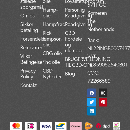
stillede
olie
Loyalitetsprogram
5711 GC
spørgsmål
Hamp-
Personlig
Someren
Om os
olie
Raadgivning
The
Sikker
Hampfrøolie
Raadgivning
Netherlands
betaling
Rick
CBD
Forsendelse
Simpson
Fordele
Bank:
olie
og
Returvarer
NL22INGB000743
ulemper
CBG olie
Vilkar
VAT:
BRUGERVEJLEDNING
Betingelser
Thc olie
NL859052540B01
TIL CBD-Olie
Privacy
CBD
COC:
Blog
Policy
Nyheder
72266589
Kontakt
F
T
L
I
P
a
w
i
n
i
c
i
n
s
n
e
t
k
t
t
b
t
e
a
e
o
e
d
g
r
o
r
i
r
e
k
n
a
s
m
t