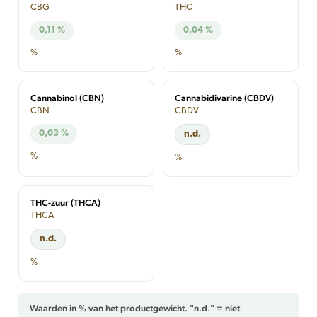
CBG
THC
0,11 %
0,04 %
%
%
Cannabinol (CBN)
Cannabidivarine (CBDV)
CBN
CBDV
0,03 %
n.d.
%
%
THC-zuur (THCA)
THCA
n.d.
%
Waarden in % van het productgewicht. "n.d." = niet