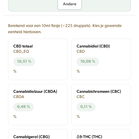
Andere
Berekend voor een 10ml flesje (~225 druppels). Kies je gewenste
eenheid hierboven.
CBD totaal
Cannabidiol (CBD)
CBD_EQ
CBD
10,51 %
10,08 %
%
%
Cannabidiolzuur (CBDA)
Cannabichromeen (CBC)
CBDA
CBC
0,49 %
0,11 %
%
%
Cannabigerol (CBG)
Δ9-THC (THC)