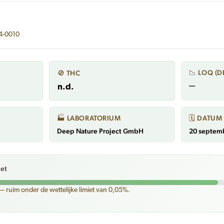
4-0010
📉 LOQ (D
🚫 THC
—
n.d.
🏭 LABORATORIUM
🗓 DATUM
Deep Nature Project GmbH
20 septem
iet
— ruim onder de wettelijke limiet van 0,05%.