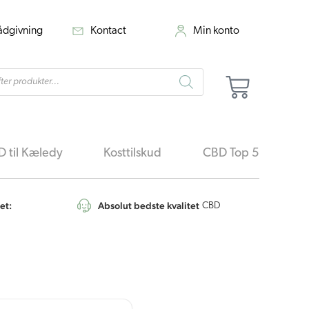
rådgivning
Kontact
Min konto
cts
Kurv
h
 til Kæledy
Kosttilskud
CBD Top 5
et:
Absolut bedste kvalitet
4,6
/5
CBD