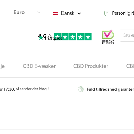
Dansk
Personlig 
Produ
4,6
searc
/5
je
CBD E-væsker
CBD Produkter
CBD
ør 17:30,
Fuld tilfredshed garanter
vi sender det idag !