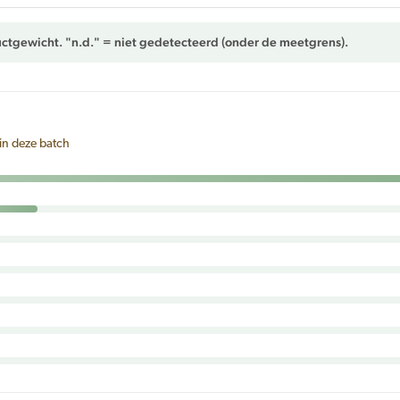
ctgewicht. "n.d." = niet gedetecteerd (onder de meetgrens).
in deze batch