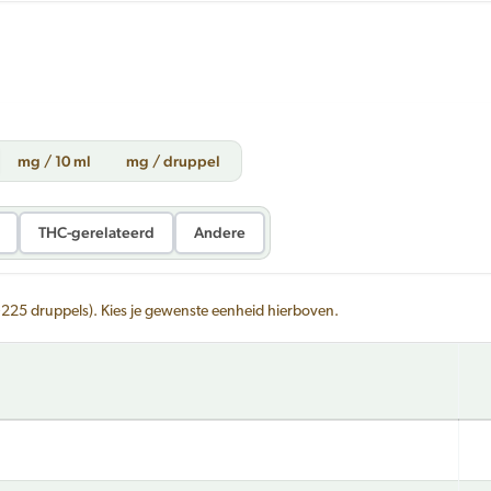
mg / 10 ml
mg / druppel
THC-gerelateerd
Andere
~225 druppels). Kies je gewenste eenheid hierboven.