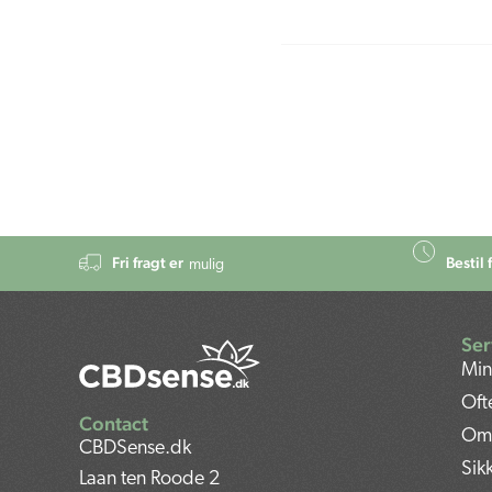
Fri fragt er
Bestil 
mulig
Ser
Min
Oft
Contact
Om
CBDSense.dk
Sik
Laan ten Roode 2