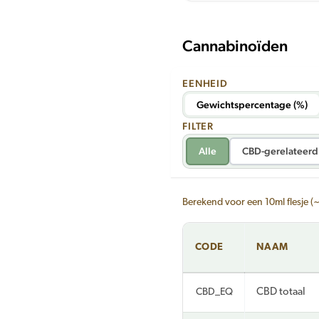
Cannabinoïden
EENHEID
Gewichtspercentage (%)
FILTER
Alle
CBD-gerelateerd
Berekend voor een 10ml flesje (
CODE
NAAM
CBD_EQ
CBD totaal