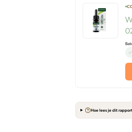
CO
W
0
Bat
✅
Hoe lees je dit rappor