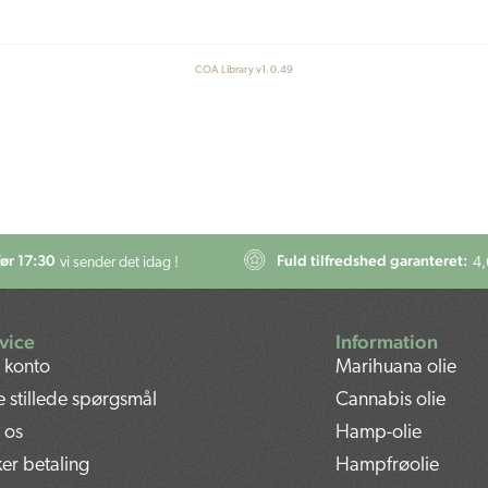
COA Library v1.0.49
før 17:30
Fuld tilfredshed garanteret:
vi sender det idag !
4,
vice
Information
 konto
Marihuana olie
e stillede spørgsmål
Cannabis olie
 os
Hamp-olie
ker betaling
Hampfrøolie