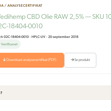
A / ANALYSECERTIFIKAT
edihemp CBD Olie RAW 2,5% — SKU 10
2C-18404-0010
ch 02C-18404-0010 · HPLC-UV · 20 september 2018
 Verificeret
Download analysecertifikat (PDF)
Se produkt
t?