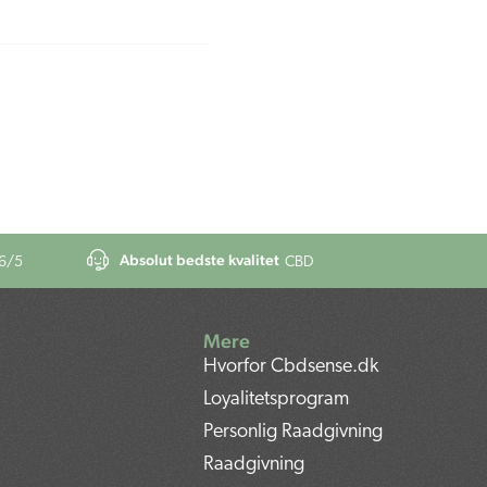
Absolut bedste kvalitet
6
/5
CBD
Mere
Hvorfor Cbdsense.dk
Loyalitetsprogram
Personlig Raadgivning
Raadgivning