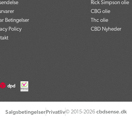
sendelse
Rick Simpson olie
urvarer
CBG olie
kar Betingelser
Thc olie
vacy Policy
CBD Nyheder
takt
cbdsense.dk
Salgsbetingelser
Privatliv
© 2015-2026