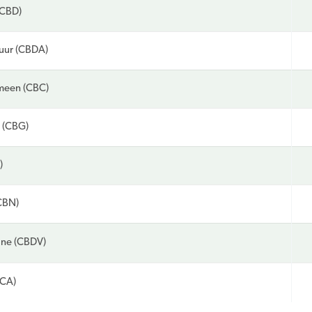
(CBD)
uur (CBDA)
meen (CBC)
 (CBG)
)
CBN)
ine (CBDV)
HCA)