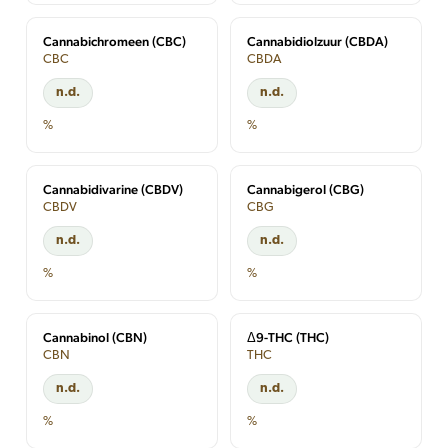
Cannabichromeen (CBC)
Cannabidiolzuur (CBDA)
CBC
CBDA
n.d.
n.d.
%
%
Cannabidivarine (CBDV)
Cannabigerol (CBG)
CBDV
CBG
n.d.
n.d.
%
%
Cannabinol (CBN)
Δ9-THC (THC)
CBN
THC
n.d.
n.d.
%
%