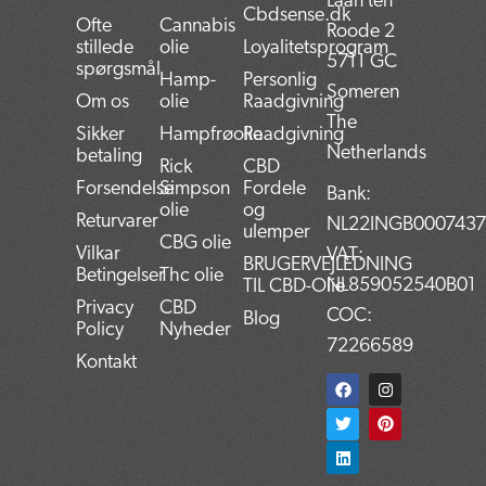
Laan ten
Cbdsense.dk
Ofte
Cannabis
Roode 2
stillede
olie
Loyalitetsprogram
5711 GC
spørgsmål
Hamp-
Personlig
Someren
Om os
olie
Raadgivning
The
Sikker
Hampfrøolie
Raadgivning
Netherlands
betaling
Rick
CBD
Forsendelse
Simpson
Fordele
Bank:
olie
og
Returvarer
NL22INGB000743
ulemper
CBG olie
Vilkar
VAT:
BRUGERVEJLEDNING
Betingelser
Thc olie
NL859052540B01
TIL CBD-Olie
Privacy
CBD
COC:
Blog
Policy
Nyheder
72266589
Kontakt
F
T
L
I
P
a
w
i
n
i
c
i
n
s
n
e
t
k
t
t
b
t
e
a
e
o
e
d
g
r
o
r
i
r
e