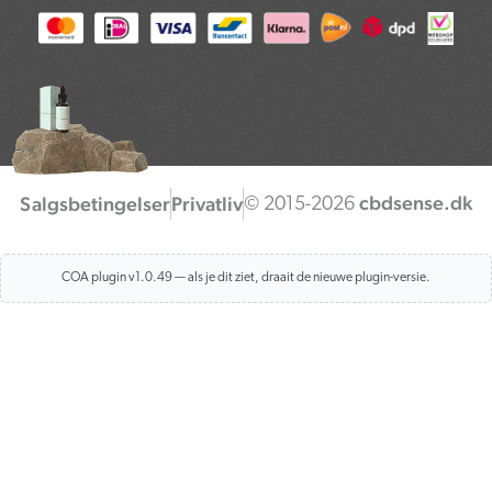
k
n
a
s
m
t
cbdsense.dk
Salgsbetingelser
Privatliv
© 2015-2026
COA plugin v1.0.49 — als je dit ziet, draait de nieuwe plugin-versie.