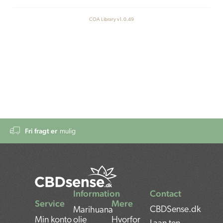
COA Library v1.0.49
Fri fragt er
mulig
Information
Contact
Service
Mere
CBDSense.dk
Marihuana
Min konto
olie
Hvorfor