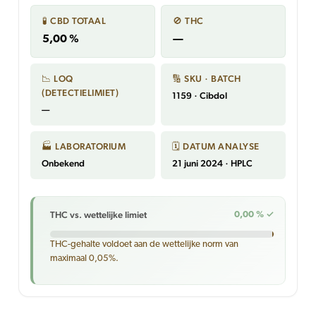
🧪 CBD TOTAAL
🚫 THC
5,00 %
—
📉 LOQ
🔢 SKU · BATCH
(DETECTIELIMIET)
1159 · Cibdol
—
🏭 LABORATORIUM
🗓 DATUM ANALYSE
Onbekend
21 juni 2024 · HPLC
THC vs. wettelijke limiet
0,00 % ✓
THC-gehalte voldoet aan de wettelijke norm van
maximaal 0,05%.