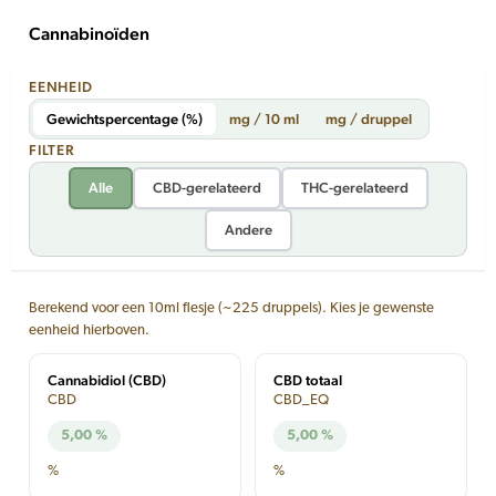
Cannabinoïden
EENHEID
Gewichtspercentage (%)
mg / 10 ml
mg / druppel
FILTER
Alle
CBD-gerelateerd
THC-gerelateerd
Andere
Berekend voor een 10ml flesje (~225 druppels). Kies je gewenste
eenheid hierboven.
Cannabidiol (CBD)
CBD totaal
CBD
CBD_EQ
5,00 %
5,00 %
%
%