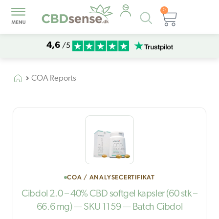
0
Products
Kurv
search
4,6
/5
COA Reports
COA / ANALYSECERTIFIKAT
Cibdol 2.0 – 40% CBD softgel kapsler (60 stk –
66.6 mg) — SKU 1159 — Batch Cibdol