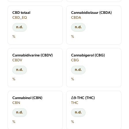
CBD totaal
Cannabidiolzuur (CBDA)
CBD_EQ
CBDA
n.d.
n.d.
%
%
Cannabidivarine (CBDV)
Cannabigerol (CBG)
CBDV
CBG
n.d.
n.d.
%
%
Cannabinol (CBN)
Δ9-THC (THC)
CBN
THC
n.d.
n.d.
%
%