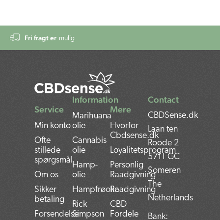
Fri fragt er
mulig
Information
Contact
Service
Mere
CBDSense.dk
Marihuana
Min konto
olie
Hvorfor
Laan ten
Cbdsense.dk
Ofte
Cannabis
Roode 2
stillede
olie
Loyalitetsprogram
5711 GC
spørgsmål
Hamp-
Personlig
Someren
Om os
olie
Raadgivning
The
Sikker
Hampfrøolie
Raadgivning
Netherlands
betaling
Rick
CBD
Forsendelse
Simpson
Fordele
Bank: