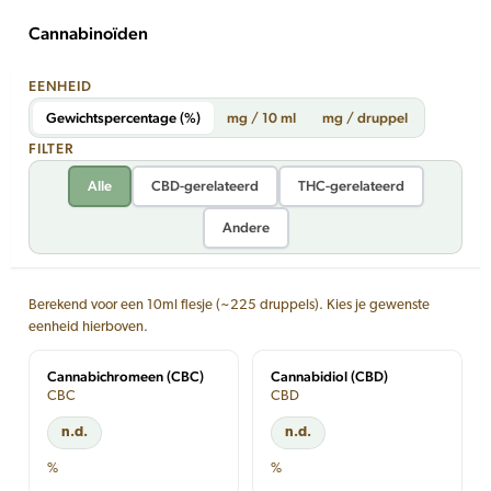
Cannabinoïden
EENHEID
Gewichtspercentage (%)
mg / 10 ml
mg / druppel
FILTER
Alle
CBD-gerelateerd
THC-gerelateerd
Andere
Berekend voor een 10ml flesje (~225 druppels). Kies je gewenste
eenheid hierboven.
Cannabichromeen (CBC)
Cannabidiol (CBD)
CBC
CBD
n.d.
n.d.
%
%