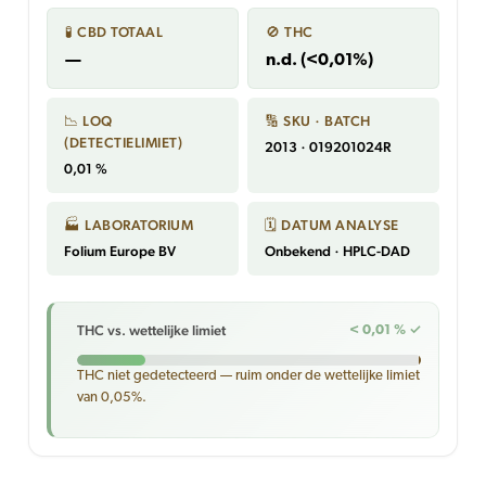
🧪 CBD TOTAAL
🚫 THC
—
n.d. (<0,01%)
📉 LOQ
🔢 SKU · BATCH
(DETECTIELIMIET)
2013 · 019201024R
0,01 %
🏭 LABORATORIUM
🗓 DATUM ANALYSE
Folium Europe BV
Onbekend · HPLC-DAD
THC vs. wettelijke limiet
< 0,01 % ✓
THC niet gedetecteerd — ruim onder de wettelijke limiet
van 0,05%.