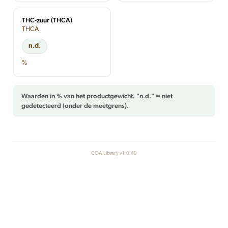
THC-zuur (THCA)
THCA
n.d.
%
Waarden in % van het productgewicht. "n.d." = niet
gedetecteerd (onder de meetgrens).
COA Library v1.0.49