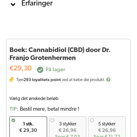
Erfaringer
Boek: Cannabidiol (CBD) door Dr.
Franjo Grotenhermen
€
29,30
På lager
293
loyalitets point
Tjen
ved at købe die produkt.
Vælg det ønskede beløb
TIP:
Bestil mere, betal mindre !
1 stk.
3 stykker
5 stykker
€ 29,30
€ 26,96
€ 26,96
Spar € 7,03
Spar € 11,72