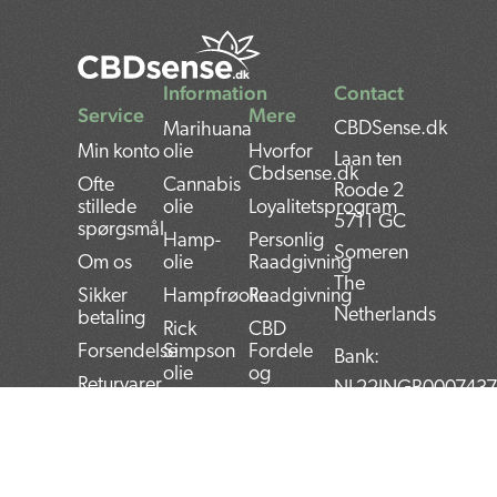
Information
Contact
Service
Mere
CBDSense.dk
Marihuana
Min konto
olie
Hvorfor
Laan ten
Cbdsense.dk
Ofte
Cannabis
Roode 2
stillede
olie
Loyalitetsprogram
5711 GC
spørgsmål
Hamp-
Personlig
Someren
Om os
olie
Raadgivning
The
Sikker
Hampfrøolie
Raadgivning
Netherlands
betaling
Rick
CBD
Forsendelse
Simpson
Fordele
Bank:
olie
og
Returvarer
NL22INGB000743
ulemper
CBG olie
Vilkar
VAT:
BRUGERVEJLEDNING
Betingelser
Thc olie
NL859052540B01
TIL CBD-Olie
Privacy
CBD
COC:
Blog
Policy
Nyheder