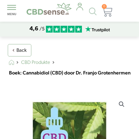
0
Products
Kurv
search
4,6
/5
Back
CBD Produkte
Boek: Cannabidiol (CBD) door Dr. Franjo Grotenhermen
Boek:
Cannabidiol
(CBD)
door
Dr.
Franjo