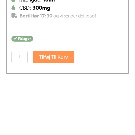
Mængde:
10ml
CBD:
300mg
Bestil før 17:30
og vi sender det idag!
På lager
Harmony
Tilføj Til Kurv
E-
Væske
300mg
CBD
–
Mango
Kush
(10ml)
antal