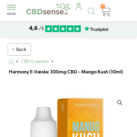
0
Products
Kurv
search
4,6
/5
Back
CBD E-væsker
Harmony E-Væske 300mg CBD – Mango Kush (10ml)
Harmony
E-
Væske
300mg
CBD
–