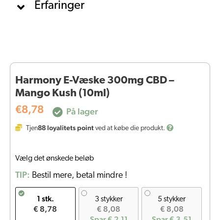
Erfaringer
Harmony E-Væske 300mg CBD –
Mango Kush (10ml)
€
8,78
På lager
88
loyalitets point
Tjen
ved at købe die produkt.
Vælg det ønskede beløb
TIP:
Bestil mere, betal mindre !
1 stk.
3 stykker
5 stykker
€ 8,78
€ 8,08
€ 8,08
Spar € 2,11
Spar € 3,51