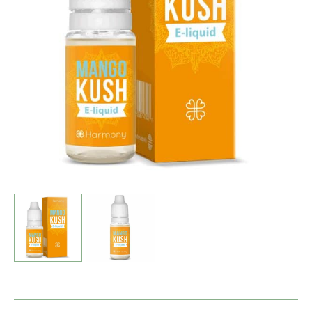
Mango
Kush
(10ml)
antal