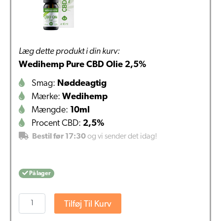
Læg dette produkt i din kurv:
Wedihemp Pure CBD Olie 2,5%
Smag:
Nøddeagtig
Mærke:
Wedihemp
Mængde:
10ml
Procent CBD:
2,5%
Bestil før 17:30
og vi sender det idag!
På lager
Wedihemp
Tilføj Til Kurv
Pure