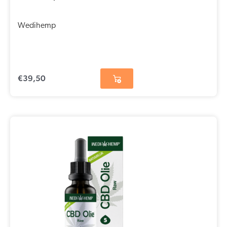
Wedihemp
€
39,50