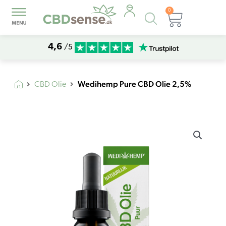
0
Products
Kurv
search
4,6
/5
Wedihemp Pure CBD Olie 2,5%
CBD Olie
Wedihemp
Pure
CBD
Olie
2,5%
antal