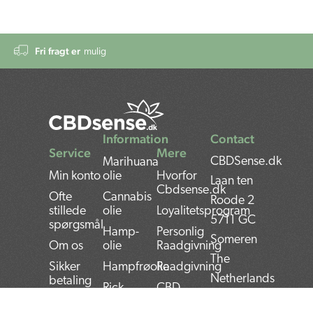
Fri fragt er
mulig
Information
Contact
Service
Mere
CBDSense.dk
Marihuana
Min konto
olie
Hvorfor
Laan ten
Cbdsense.dk
Ofte
Cannabis
Roode 2
stillede
olie
Loyalitetsprogram
5711 GC
spørgsmål
Hamp-
Personlig
Someren
Om os
olie
Raadgivning
The
Sikker
Hampfrøolie
Raadgivning
Netherlands
betaling
Rick
CBD
Forsendelse
Simpson
Fordele
Bank: