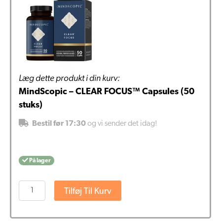
Læg dette produkt i din kurv:
MindScopic – CLEAR FOCUS™ Capsules (50
stuks)
Bestil før 17:30
og vi sender det idag!
På lager
MindScopic
Tilføj Til Kurv
-
CLEAR