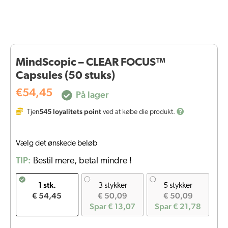
MindScopic – CLEAR FOCUS™
Capsules (50 stuks)
€
54,45
På lager
545
loyalitets point
Tjen
ved at købe die produkt.
Vælg det ønskede beløb
TIP:
Bestil mere, betal mindre !
1 stk.
3 stykker
5 stykker
€ 54,45
€ 50,09
€ 50,09
Spar € 13,07
Spar € 21,78