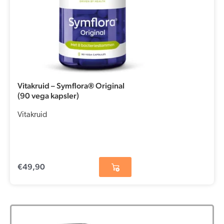
Vitakruid – Symflora® Original
(90 vega kapsler)
Vitakruid
€
49,90