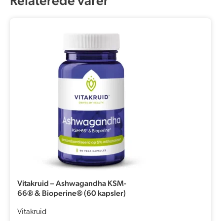
Relaterede varer
Vitakruid – Ashwagandha KSM-
66® & Bioperine® (60 kapsler)
Vitakruid