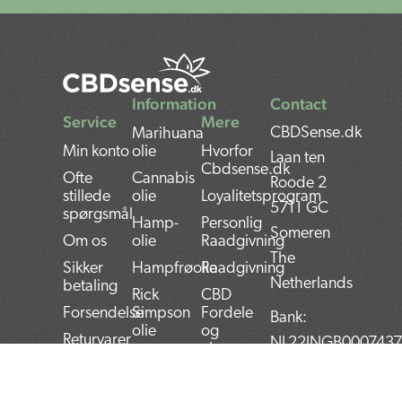
Information
Contact
Service
Mere
CBDSense.dk
Marihuana
Min konto
olie
Hvorfor
Laan ten
Cbdsense.dk
Ofte
Cannabis
Roode 2
stillede
olie
Loyalitetsprogram
5711 GC
spørgsmål
Hamp-
Personlig
Someren
Om os
olie
Raadgivning
The
Sikker
Hampfrøolie
Raadgivning
Netherlands
betaling
Rick
CBD
Forsendelse
Simpson
Fordele
Bank:
olie
og
Returvarer
NL22INGB000743
ulemper
CBG olie
Vilkar
VAT:
BRUGERVEJLEDNING
Betingelser
Thc olie
NL859052540B01
TIL CBD-Olie