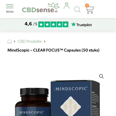
0
Products
Kurv
search
4,6
/5
CBD Produkte
MindScopic – CLEAR FOCUS™ Capsules (50 stuks)
MindScopic
-
CLEAR
FOCUS™
Capsules
(50
stuks)