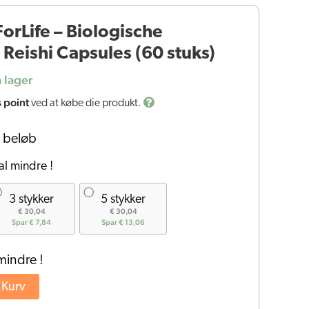
rLife – Biologische
Reishi Capsules (60 stuks)
 lager
s point
ved at købe die produkt.
 beløb
al mindre !
3 stykker
5 stykker
€ 30,04
€ 30,04
Spar € 7,84
Spar € 13,06
mindre !
l Kurv