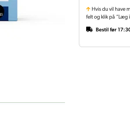
Hvis du vil have m
felt og klik på “Læg 
Bestil før 17:3