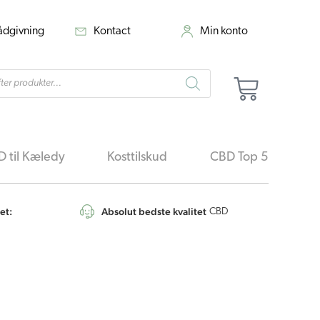
rådgivning
Kontact
Min konto
cts
Kurv
h
 til Kæledy
Kosttilskud
CBD Top 5
et:
Absolut bedste kvalitet
4,6
/5
CBD