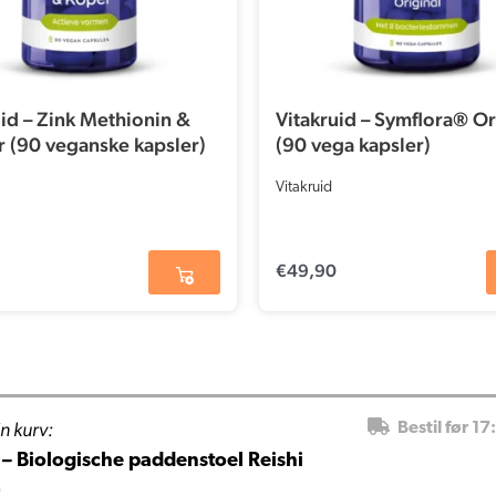
uid – Zink Methionin &
Vitakruid – Symflora® Or
 (90 veganske kapsler)
(90 vega kapsler)
Vitakruid
€
49,90
n kurv:
Bestil før 17
– Biologische paddenstoel Reishi
)