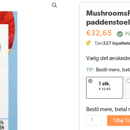
-
MushroomsFo
Biologische
paddenstoel 
paddenstoel
Reishi
€
32,65
På
Capsules
327
loyalitet
Tjen
(60
stuks)
Vælg det ønskede
antal
TIP:
Bestil mere, bet
1 stk.
€ 32,65
Bestil mere, betal 
Tilføj Ti