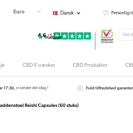
Dansk
Personlig 
Produ
4,6
searc
/5
je
CBD E-væsker
CBD Produkter
CBD
ør 17:30,
Fuld tilfredshed garanter
vi sender det idag !
addenstoel Reishi Capsules (60 stuks)
MushroomsForLife