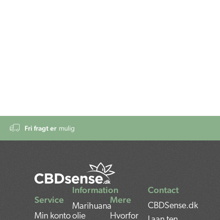
Fri fragt er
mulig
Information
Contact
Service
Mere
CBDSense.dk
Marihuana
Min konto
olie
Hvorfor
Laan ten