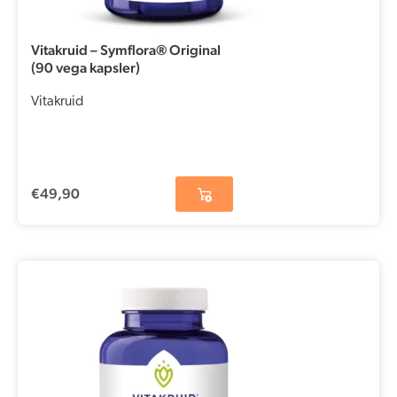
Vitakruid – Symflora® Original
(90 vega kapsler)
Vitakruid
€
49,90