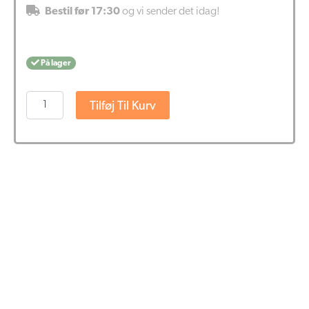
Bestil før 17:30
og vi sender det idag!
På lager
Nutrivian
Tilføj Til Kurv
D-
Mannose
(50
stk)
antal