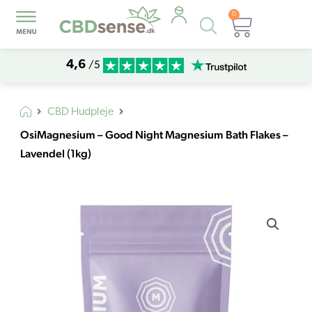
0
Products
Kurv
search
4,6
/5
CBD Hudpleje
OsiMagnesium – Good Night Magnesium Bath Flakes –
Lavendel (1kg)
OsiMagnesium
-
Good
Night
Magnesium
Bath