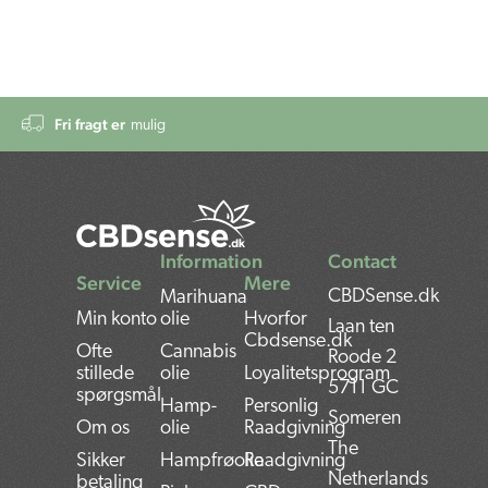
Fri fragt er
mulig
Information
Contact
Service
Mere
CBDSense.dk
Marihuana
Min konto
olie
Hvorfor
Laan ten
Cbdsense.dk
Ofte
Cannabis
Roode 2
stillede
olie
Loyalitetsprogram
5711 GC
spørgsmål
Hamp-
Personlig
Someren
Om os
olie
Raadgivning
The
Sikker
Hampfrøolie
Raadgivning
Netherlands
betaling