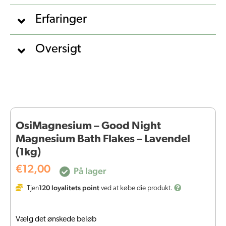
Erfaringer
Oversigt
OsiMagnesium – Good Night
Magnesium Bath Flakes – Lavendel
(1kg)
€
12,00
På lager
120
loyalitets point
Tjen
ved at købe die produkt.
Vælg det ønskede beløb