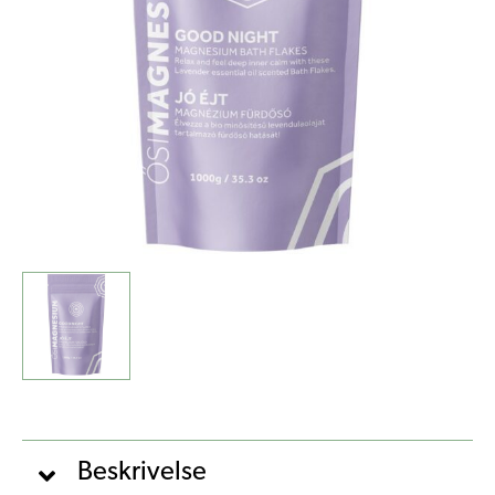
Flakes
-
Lavendel
(1kg)
antal
Beskrivelse