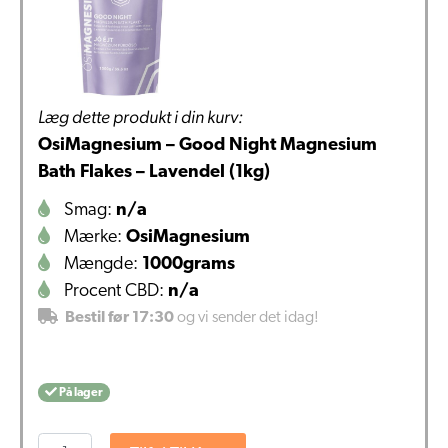
Læg dette produkt i din kurv:
OsiMagnesium – Good Night Magnesium
Bath Flakes – Lavendel (1kg)
Smag:
n/a
Mærke:
OsiMagnesium
Mængde:
1000grams
Procent CBD:
n/a
Bestil før 17:30
og vi sender det idag!
På lager
OsiMagnesium