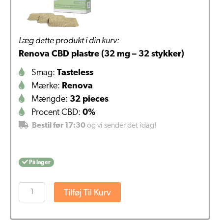
Læg dette produkt i din kurv:
Renova CBD plastre (32 mg – 32 stykker)
Smag:
Tasteless
Mærke:
Renova
Mængde:
32 pieces
Procent CBD:
0%
Bestil før 17:30
og vi sender det idag!
På lager
Renova
Tilføj Til Kurv
CBD
plastre