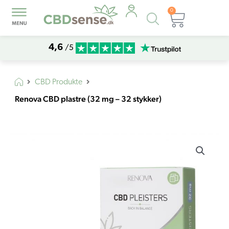
0
Products
Kurv
search
4,6
/5
CBD Produkte
Renova CBD plastre (32 mg – 32 stykker)
Renova
CBD
plastre
(32
mg
-
32