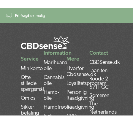
Fri fragt er
mulig
Information
Contact
Service
Mere
CBDSense.dk
Marihuana
Min konto
olie
Hvorfor
Laan ten
Cbdsense.dk
Ofte
Cannabis
Roode 2
stillede
olie
Loyalitetsprogram
5711 GC
spørgsmål
Hamp-
Personlig
Someren
Om os
olie
Raadgivning
The
Sikker
Hampfrøolie
Raadgivning
Netherlands
betaling
Rick
CBD
Forsendelse
Simpson
Fordele
Bank:
olie
og
Returvarer
NL22INGB000743