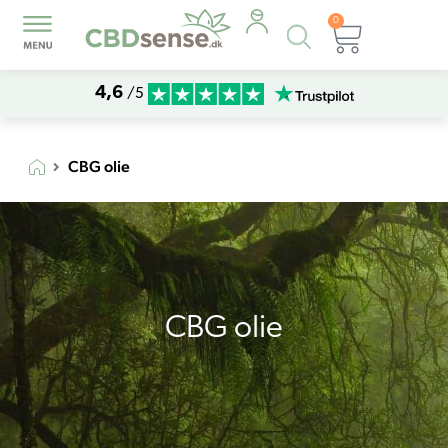
0
Products
Kurv
search
4,6
/5
CBG olie
CBG olie