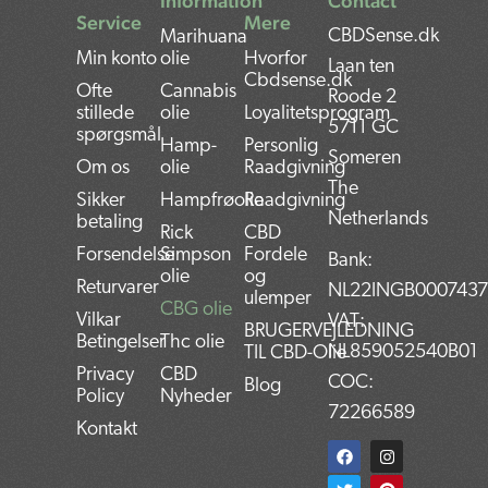
Information
Contact
Service
Mere
CBDSense.dk
Marihuana
Min konto
olie
Hvorfor
Laan ten
Cbdsense.dk
Ofte
Cannabis
Roode 2
stillede
olie
Loyalitetsprogram
5711 GC
spørgsmål
Hamp-
Personlig
Someren
Om os
olie
Raadgivning
The
Sikker
Hampfrøolie
Raadgivning
Netherlands
betaling
Rick
CBD
Forsendelse
Simpson
Fordele
Bank:
olie
og
Returvarer
NL22INGB000743
ulemper
CBG olie
Vilkar
VAT:
BRUGERVEJLEDNING
Betingelser
Thc olie
NL859052540B01
TIL CBD-Olie
Privacy
CBD
COC:
Blog
Policy
Nyheder
72266589
Kontakt
F
T
L
I
P
a
w
i
n
i
c
i
n
s
n