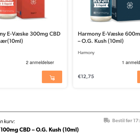
ny E-Væske 300mg CBD
Harmony E-Væske 600
bær(10ml)
– O.G. Kush (10ml)
Harmony
€
12,75
n kurv:
Bestil før 17
100mg CBD – O.G. Kush (10ml)