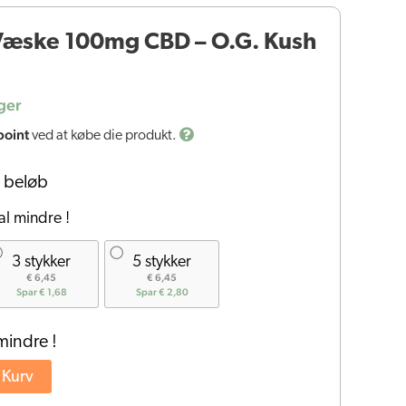
æske 100mg CBD – O.G. Kush
ger
point
ved at købe die produkt.
 beløb
al mindre !
3 stykker
5 stykker
€ 6,45
€ 6,45
Spar € 1,68
Spar € 2,80
mindre !
l Kurv