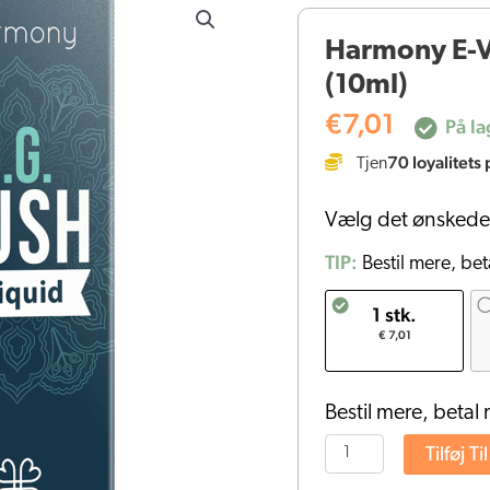
E-
Harmony E-V
Væske
(10ml)
100mg
CBD
€
7,01
På la
-
70
loyalitets 
Tjen
O.G.
Kush
Vælg det ønskede
(10ml)
antal
TIP:
Bestil mere, bet
1 stk.
€ 7,01
Bestil mere, betal 
Tilføj Ti