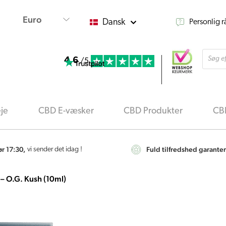
Dansk
Personlig 
Produ
4,6
searc
/5
je
CBD E-væsker
CBD Produkter
CBD
ør 17:30,
Fuld tilfredshed garanter
vi sender det idag !
 O.G. Kush (10ml)
Harmony