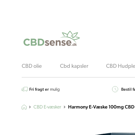
CBD olie
Cbd kapsler
CBD Hudple
Fri fragt er
Bestil f
mulig
Harmony E-Væske 100mg CBD –
CBD E-væsker