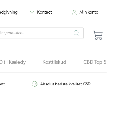
rådgivning
Kontact
Min konto
cts
Kurv
h
 til Kæledy
Kosttilskud
CBD Top 5
et:
Absolut bedste kvalitet
4,6
/5
CBD