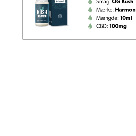
Smag:
OG Kush
Mærke:
Harmon
Mængde:
10ml
CBD:
100mg