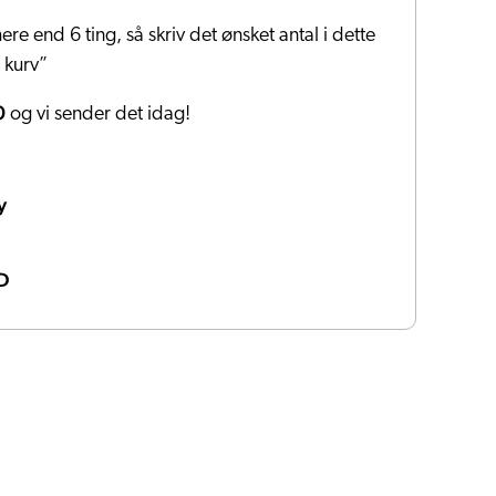
ere end 6 ting, så skriv det ønsket antal i dette
i kurv”
0
og vi sender det idag!
y
D