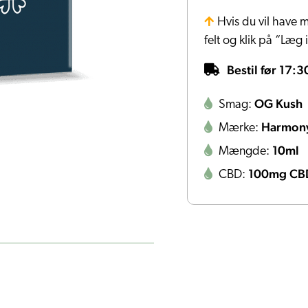
Hvis du vil have m
felt og klik på “Læg 
Bestil før 17:3
OG Kush
Smag:
Harmon
Mærke:
10ml
Mængde:
100mg CB
CBD: