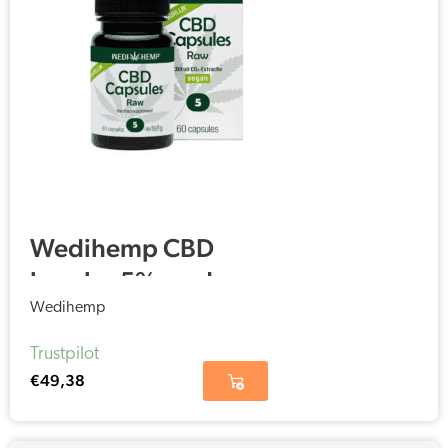
Wedihemp CBD
kapsler 5% med
hampefrø olie (60
Wedihemp
stk)
Trustpilot
€
49,38