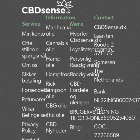
Information
Contact
Service
Mere
CBDSense.dk
Marihuana
Min konto
olie
Hvorfor
Laan ten
Cbdsense.dk
Ofte
Cannabis
Roode 2
stillede
olie
Loyalitetsprogram
5711 GC
spørgsmål
Hamp-
Personlig
Someren
Om os
olie
Raadgivning
The
Sikker
Hampfrøolie
Raadgivning
Netherlands
betaling
Rick
CBD
Forsendelse
Simpson
Fordele
Bank:
olie
og
Returvarer
NL22INGB000743
ulemper
CBG olie
Vilkar
VAT:
BRUGERVEJLEDNING
Betingelser
Thc olie
NL859052540B01
TIL CBD-Olie
Privacy
CBD
COC:
Blog
Policy
Nyheder
72266589