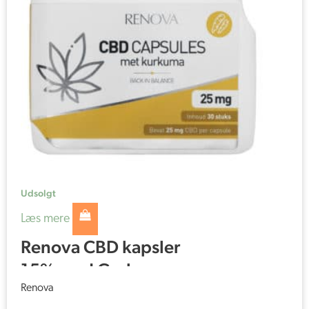
Udsolgt
Læs mere
Renova CBD kapsler
15% med Gurkemeje
(25 mg)
Renova