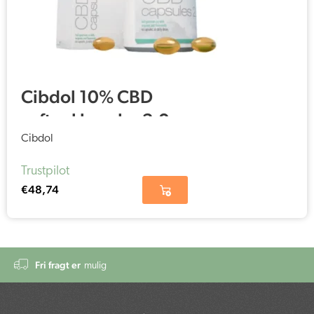
Cibdol 10% CBD
softgel kapsler 2.0
(60 stk – 16 mg)
Cibdol
Trustpilot
€
48,74
Fri fragt er
mulig