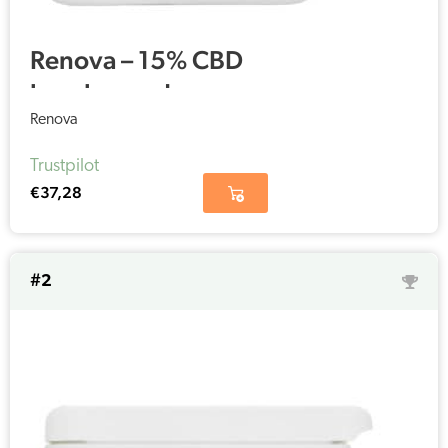
Renova – 15% CBD
kapsler med
hampefrø olie (30
Renova
stykker – 25mg CBD
Trustpilot
pr. kapsel)
€
37,28
#2