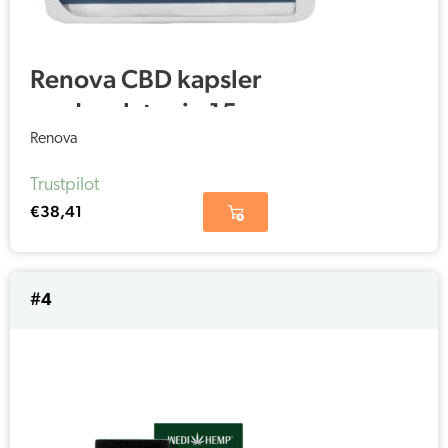
Renova CBD kapsler
med melatonin 15%
(25 mg)
Renova
Trustpilot
€
38,41
#4