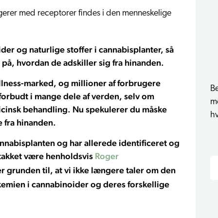
erer med receptorer findes i den menneskelige
 og naturlige stoffer i cannabisplanter, så
på, hvordan de adskiller sig fra hinanden.
lness-marked, og millioner af forbrugere
B
 forbudt i mange dele af verden, selv om
me
edicinsk behandling. Nu spekulerer du måske
hv
e fra hinanden.
nabisplanten og har allerede identificeret og
S
takket være henholdsvis
Roger
 grunden til, at vi ikke længere taler om den
kemien i cannabinoider og deres forskellige