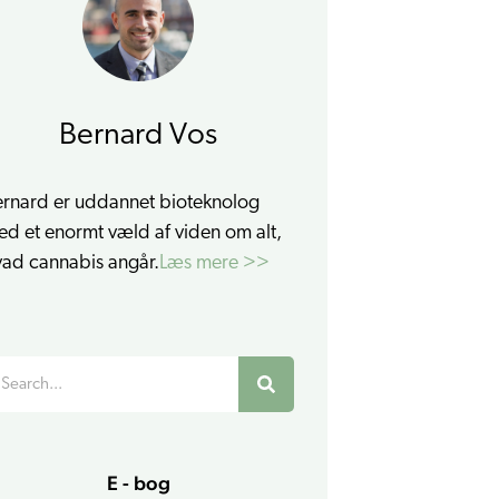
Bernard Vos
ernard er uddannet bioteknolog
d et enormt væld af viden om alt,
ad cannabis angår.
Læs mere >>
øg
E - bog