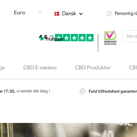
Dansk
Personlig 
Produ
4,6
searc
/5
je
CBD E-væsker
CBD Produkter
CBD
ør 17:30,
Fuld tilfredshed garanter
vi sender det idag !