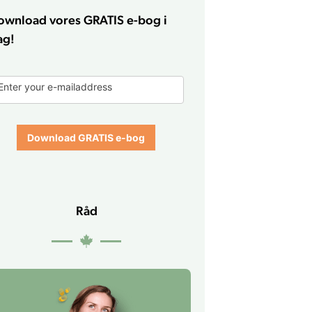
ownload vores GRATIS e-bog i
ag!
-
Enter your e-mailaddress
ook
orm
Download GRATIS e-bog
Råd