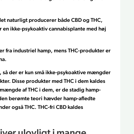
det naturligt producerer både CBD og THC,
r en ikke-psykoaktiv cannabisplante med høj
er fra industriel hamp, mens THC-produkter er
na.
 så der er kun små ikke-psykoaktive mængder
kter. Disse produkter med THC i dem kaldes
e mængde af THC i dem, er de stadig hamp-
– den berømte teori hævder hamp-afledte
erunder også THC. THC-fri CBD kaldes
iver ulovligt i mange