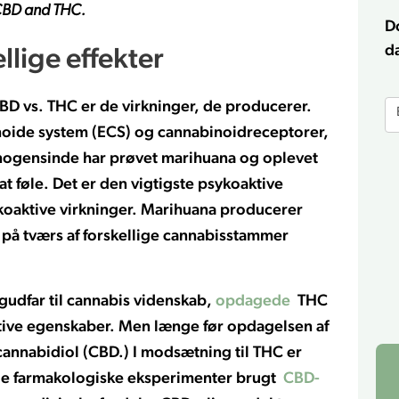
n CBD and THC.
D
d
lige effekter
E
BD vs. THC er de virkninger, de producerer.
b
oide system (ECS) og cannabinoidreceptorer,
f
nogensinde har prøvet marihuana og oplevet
at føle. Det er den vigtigste psykoaktive
ykoaktive virkninger. Marihuana producerer
 på tværs af forskellige cannabisstammer
udfar til cannabis videnskab,
opdagede
THC
tive egenskaber. Men længe før opdagelsen af
annabidiol (CBD.) I modsætning til THC er
ige farmakologiske eksperimenter brugt
CBD-