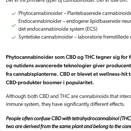
Phytocannabinoider – Plantebaserede cannabinoi
Endocannabinoider – endogene lipidbaserede neurotransmittere produceret af mennesker og dyr i
det endocannabinoide system (ECS)
Syntetiske cannabinoider – laboratorie fremstilled
Phytocannabinoider som CBD og THC tegner sig for f
og nutidens avancerede teknologier giver producent
fra cannabisplanterne. CBD er blevet et wellness-hit
CBD-produkter boomer i popularitet.
Although both CBD and THC are cannabinoids that intera
immune system, they have significantly different effects.
People often confuse CBD with tetrahydrocannabinol (THC). 
two are derived from the same plant and belong to the cann