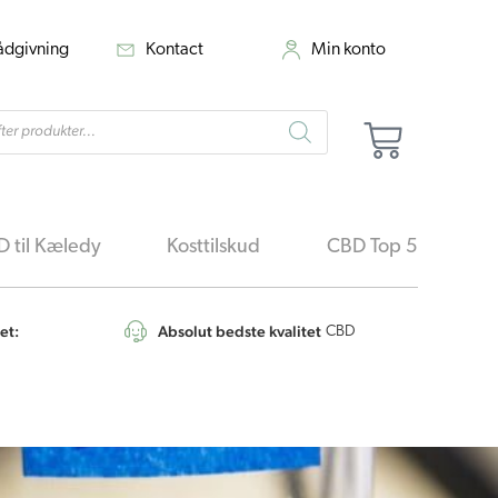
rådgivning
Kontact
Min konto
cts
Kurv
h
 til Kæledy
Kosttilskud
CBD Top 5
et:
Absolut bedste kvalitet
4,6
/5
CBD