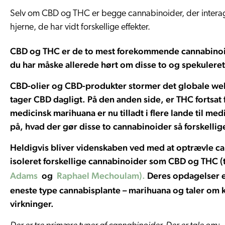
Selv om CBD og THC er begge cannabinoider, der interag
hjerne, de har vidt forskellige effekter.
CBD og THC er de to mest forekommende cannabinoider
du har måske allerede hørt om disse to og spekuleret 
CBD-olier og CBD-produkter stormer det globale wel
tager CBD dagligt. På den anden side, er THC fortsat
medicinsk marihuana er nu tilladt i flere lande til m
på, hvad der gør disse to cannabinoider så forskellig
Heldigvis bliver videnskaben ved med at optrævle can
isoleret forskellige cannabinoider som CBD og THC (
Adams
og
Raphael Mechoulam).
Deres opdagelser er
eneste type cannabisplante – marihuana og taler om 
virkninger.
Der er tre primære typer af cannabinoider. Der er tale om: