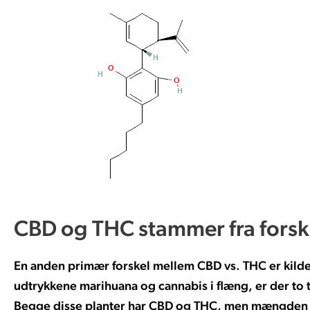
CBD og THC stammer fra forske
En anden primær forskel mellem CBD vs. THC er kil
udtrykkene marihuana og cannabis i flæng, er der to 
Begge disse planter har CBD og THC, men mængden af