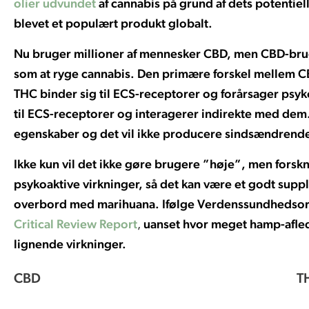
olier udvundet
af cannabis
på grund af dets potentie
blevet et populært produkt globalt.
Nu bruger millioner af mennesker CBD, men CBD-bruge
som at ryge cannabis. Den primære forskel mellem C
THC binder sig til ECS-receptorer og forårsager psyk
til ECS-receptorer og interagerer indirekte med dem.
egenskaber og det vil ikke producere sindsændrende
Ikke kun vil det ikke gøre brugere ”høje”, men forsk
psykoaktive virkninger, så det kan være et godt suppl
overbord med marihuana. Ifølge Verdenssundhedso
Critical Review Report
uanset hvor meget
hamp-afled
,
lignende virkninger.
CBD
T