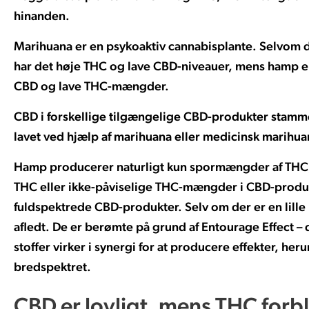
hinanden.
Marihuana er en psykoaktiv cannabisplante. Selvom 
har det høje THC og lave CBD-niveauer, mens hamp e
CBD og lave THC-mængder.
CBD i forskellige tilgængelige CBD-produkter stamm
lavet ved hjælp af marihuana eller medicinsk marihua
Hamp producerer naturligt kun spormængder af THC,
THC eller ikke-påviselige THC-mængder i CBD-produ
fuldspektrede CBD-produkter. Selv om der er en lill
afledt. De er berømte på grund af Entourage Effect 
stoffer virker i synergi for at producere effekter, h
bredspektret.
CBD er lovligt, mens THC forbl