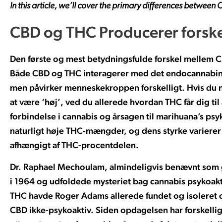
In this article, we’ll cover the primary differences betwee
CBD og THC Producerer forskel
Den første og mest betydningsfulde forskel mellem C
Både CBD og THC interagerer med det endocannabin
men påvirker menneskekroppen forskelligt. Hvis du 
at være ‘høj’, ved du allerede hvordan THC får dig til 
forbindelse i cannabis og årsagen til marihuana’s ps
naturligt høje THC-mængder, og dens styrke varierer
afhængigt af THC-procentdelen.
Dr. Raphael Mechoulam, almindeligvis benævnt som g
i 1964 og udfoldede mysteriet bag cannabis psykoak
THC havde Roger Adams allerede fundet og isoleret c
CBD ikke-psykoaktiv. Siden opdagelsen har forskell