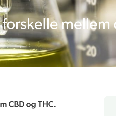
 forskelle mellem
llem CBD og THC.