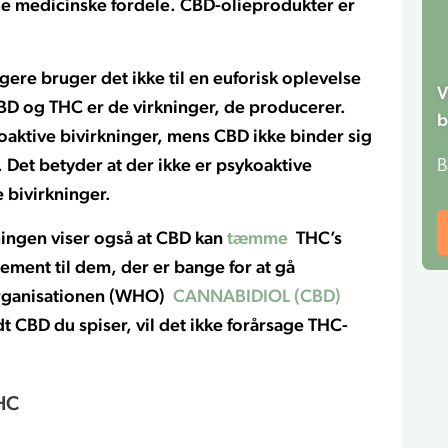
lle medicinske fordele. CBD-olieprodukter er
re bruger det ikke til en euforisk oplevelse
V
BD og THC er de virkninger, de producerer.
b
oaktive bivirkninger, mens CBD ikke binder sig
 Det betyder at der ikke er psykoaktive
B
 bivirkninger.
ningen viser også at CBD kan
tæmme
THC’s
ement til dem, der er bange for at gå
rganisationen (WHO)
CANNABIDIOL (CBD)
t CBD du spiser, vil det ikke forårsage THC-
HC