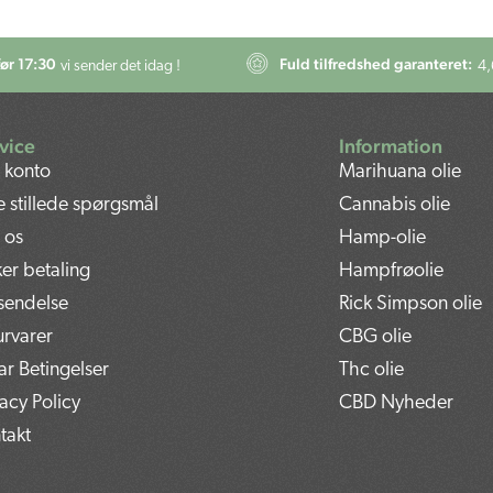
før 17:30
Fuld tilfredshed garanteret:
vi sender det idag !
4,
vice
Information
 konto
Marihuana olie
e stillede spørgsmål
Cannabis olie
 os
Hamp-olie
ker betaling
Hampfrøolie
sendelse
Rick Simpson olie
urvarer
CBG olie
kar Betingelser
Thc olie
vacy Policy
CBD Nyheder
takt