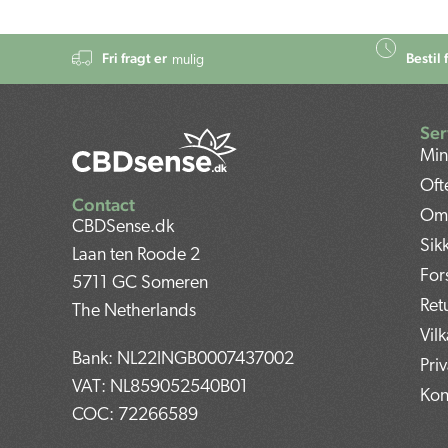
Fri fragt er
Bestil 
mulig
Ser
Min
Oft
Contact
Om
CBDSense.dk
Sik
Laan ten Roode 2
For
5711 GC Someren
Ret
The Netherlands
Vil
Bank: NL22INGB0007437002
Pri
VAT: NL859052540B01
Kon
COC: 72266589