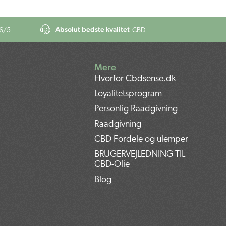
Absolut bedste kvalitet
6
/5
CBD
Mere
Hvorfor Cbdsense.dk
Loyalitetsprogram
Personlig Raadgivning
Raadgivning
CBD Fordele og ulemper
BRUGERVEJLEDNING TIL
CBD-Olie
Blog