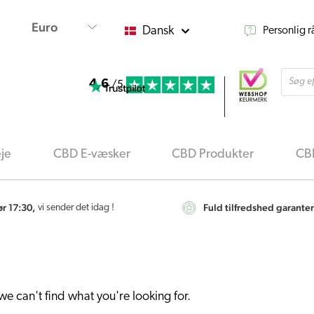
Dansk
Personlig 
Produ
4,6
searc
/5
je
CBD E-væsker
CBD Produkter
CBD
ør 17:30,
Fuld tilfredshed garanter
vi sender det idag !
we can't find what you're looking for.