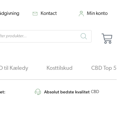
rådgivning
Kontact
Min konto
cts
Kurv
h
 til Kæledy
Kosttilskud
CBD Top 5
et:
Absolut bedste kvalitet
4,6
/5
CBD