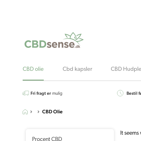
CBD olie
Cbd kapsler
CBD Hudple
Fri fragt er
Bestil f
mulig
CBD Olie
It seems 
Procent CBD