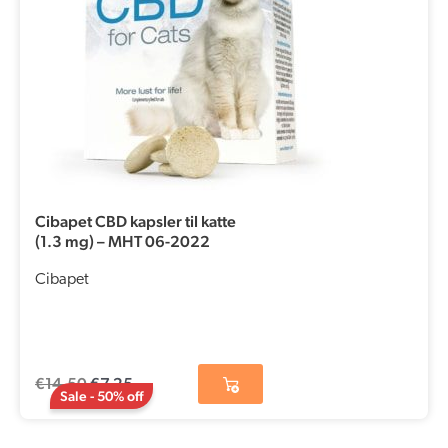
Cibapet CBD kapsler til katte
(1.3 mg) – MHT 06-2022
Cibapet
€
14,50
€
7,25
Sale - 50% off