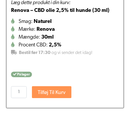
Læg dette produkt i din kurv:
Renova – CBD olie 2,5% til hunde (30 ml)
Smag:
Naturel
Mærke:
Renova
Mængde:
30ml
Procent CBD:
2,5%
Bestil før 17:30
og vi sender det idag!
På lager
Renova
Tilføj Til Kurv
–
CBD
olie
2,5%
til