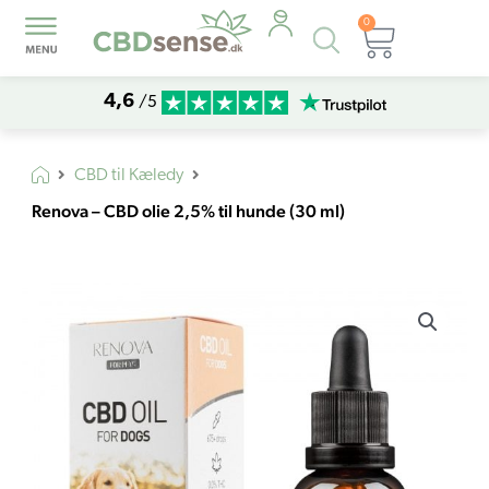
0
Products
Kurv
search
4,6
/5
CBD til Kæledy
Renova – CBD olie 2,5% til hunde (30 ml)
Renova
–
CBD
olie
2,5%
til
hunde