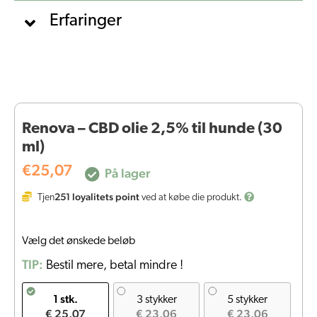
Erfaringer
Renova – CBD olie 2,5% til hunde (30
ml)
€
25,07
På lager
251
loyalitets point
Tjen
ved at købe die produkt.
Vælg det ønskede beløb
TIP:
Bestil mere, betal mindre !
1 stk.
3 stykker
5 stykker
€ 25,07
€ 23,06
€ 23,06