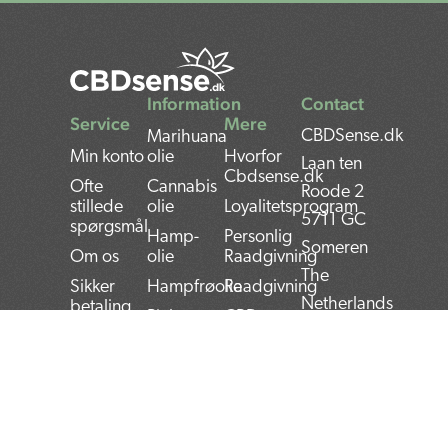
Information
Contact
Service
Mere
CBDSense.dk
Marihuana
Min konto
olie
Hvorfor
Laan ten
Cbdsense.dk
Ofte
Cannabis
Roode 2
stillede
olie
Loyalitetsprogram
5711 GC
spørgsmål
Hamp-
Personlig
Someren
Om os
olie
Raadgivning
The
Sikker
Hampfrøolie
Raadgivning
Netherlands
betaling
Rick
CBD
Forsendelse
Simpson
Fordele
Bank:
olie
og
Returvarer
NL22INGB000743
ulemper
CBG olie
Vilkar
VAT:
BRUGERVEJLEDNING
Betingelser
Thc olie
NL859052540B01
TIL CBD-Olie
Privacy
CBD