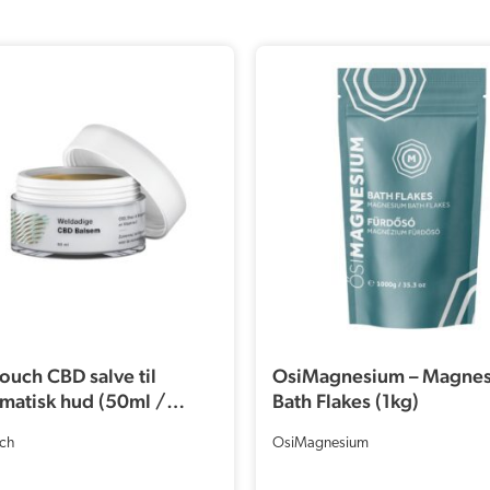
uch CBD salve til
OsiMagnesium – Magne
matisk hud (50ml /
Bath Flakes (1kg)
)
ch
OsiMagnesium