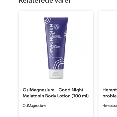
OsiMagnesium – Good Night
Hempto
Melatonin Body Lotion (100 ml)
proble
200mg
OsiMagnesium
Hemptou