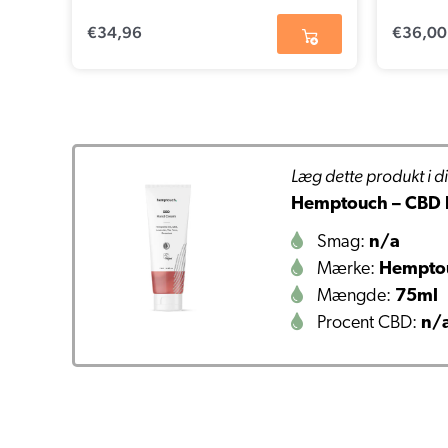
€
34,96
€
36,00
Læg dette produkt i di
Hemptouch – CBD 
Smag:
n/a
Mærke:
Hempto
Mængde:
75ml
Procent CBD:
n/