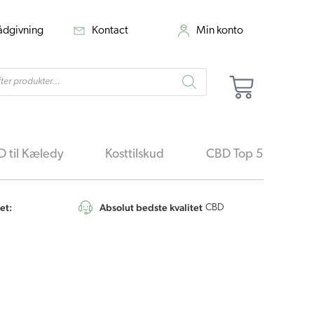
rådgivning
Kontact
Min konto
cts
Kurv
h
 til Kæledy
Kosttilskud
CBD Top 5
et:
Absolut bedste kvalitet
4,6
/5
CBD