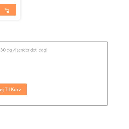
:30
og vi sender det idag!
føj Til Kurv