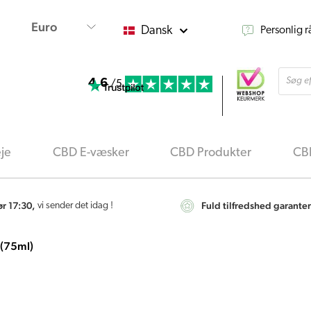
Dansk
Personlig 
Produ
4,6
searc
/5
je
CBD E-væsker
CBD Produkter
CBD
ør 17:30,
Fuld tilfredshed garanter
vi sender det idag !
(75ml)
Hemptouch