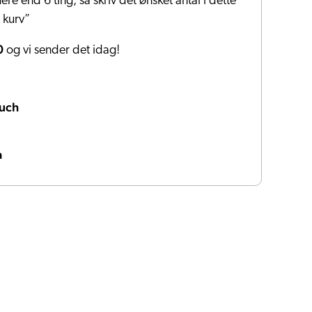
ere end 6 ting, så skriv det ønsket antal i dette
i kurv”
0
og vi sender det idag!
uch
a