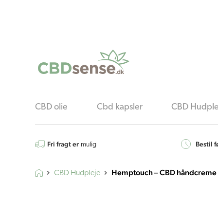
CBD olie
Cbd kapsler
CBD Hudple
Fri fragt er
Bestil f
mulig
Hemptouch – CBD håndcreme 
CBD Hudpleje