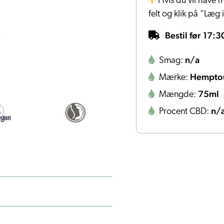
Hvis du vil have m
felt og klik på “Læg 
Bestil før 17:3
n/a
Smag:
Hempto
Mærke:
75ml
Mængde:
n/
Procent CBD: