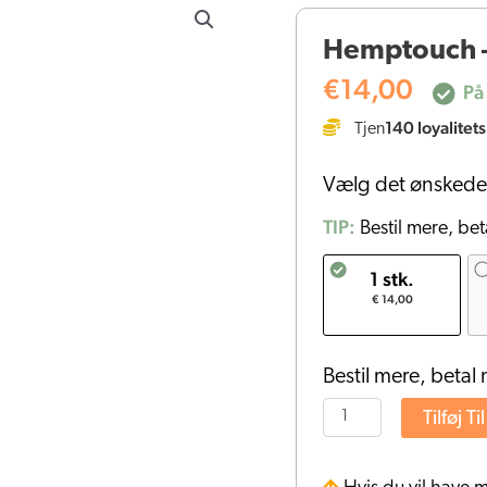
-
Hemptouch 
CBD
håndcreme
€
14,00
På 
(75ml)
140
loyalitets
Tjen
antal
Vælg det ønskede
TIP:
Bestil mere, bet
1 stk.
€ 14,00
Bestil mere, betal 
Tilføj Ti