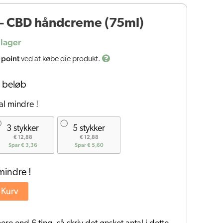
– CBD håndcreme (75ml)
lager
 point
ved at købe die produkt.
 beløb
al mindre !
3 stykker
5 stykker
€ 12,88
€ 12,88
Spar € 3,36
Spar € 5,60
mindre !
l Kurv