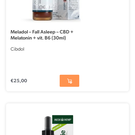
Meladol – Fall Asleep – CBD +
Melatonin + vit. B6 (30ml)
Cibdol
€
25,00