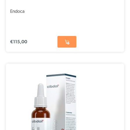
Endoca
€
115,00