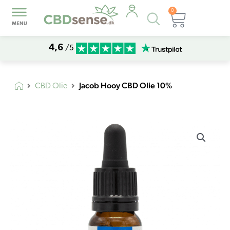
0
Products
Kurv
search
4,6
/5
Jacob Hooy CBD Olie 10%
CBD Olie
Jacob
Hooy
CBD
Olie
10%
antal