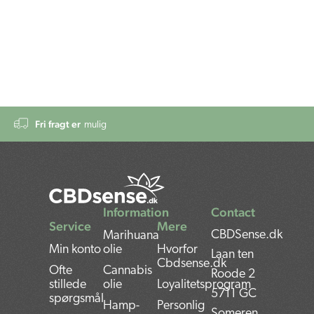
Fri fragt er
mulig
Information
Contact
Service
Mere
CBDSense.dk
Marihuana
Min konto
olie
Hvorfor
Laan ten
Cbdsense.dk
Ofte
Cannabis
Roode 2
stillede
olie
Loyalitetsprogram
5711 GC
spørgsmål
Hamp-
Personlig
Someren