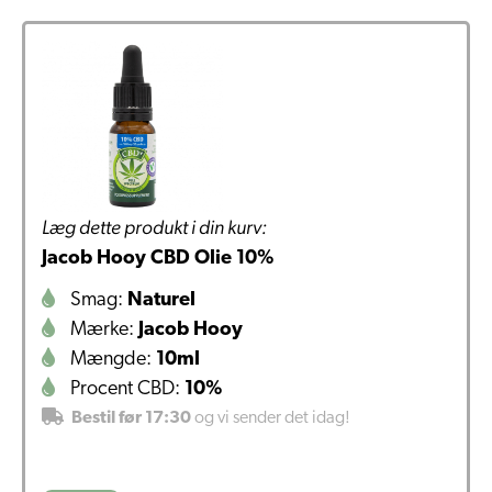
Læg dette produkt i din kurv:
Jacob Hooy CBD Olie 10%
Smag:
Naturel
Mærke:
Jacob Hooy
Mængde:
10ml
Procent CBD:
10%
Bestil før 17:30
og vi sender det idag!