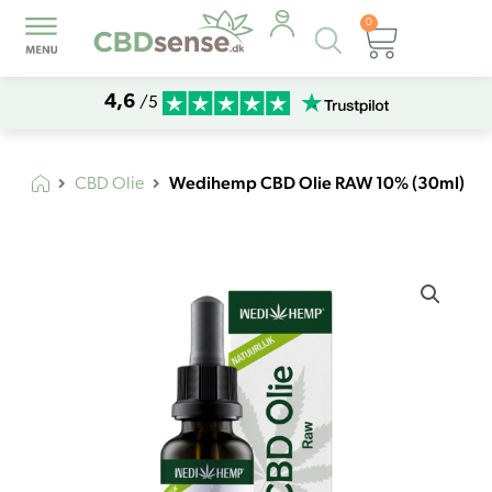
0
Products
Kurv
search
4,6
/5
Wedihemp CBD Olie RAW 10% (30ml)
CBD Olie
Wedihemp
CBD
Olie
RAW
10%
(30ml)
antal