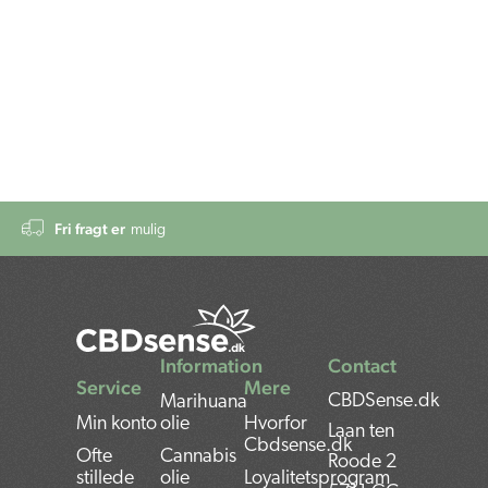
Fri fragt er
mulig
Information
Contact
Service
Mere
CBDSense.dk
Marihuana
Min konto
olie
Hvorfor
Laan ten
Cbdsense.dk
Ofte
Cannabis
Roode 2
stillede
olie
Loyalitetsprogram