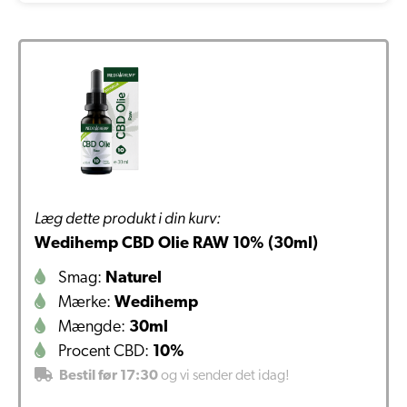
Læg dette produkt i din kurv:
Wedihemp CBD Olie RAW 10% (30ml)
Smag:
Naturel
Mærke:
Wedihemp
Mængde:
30ml
Procent CBD:
10%
Bestil før 17:30
og vi sender det idag!