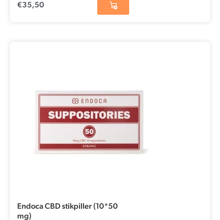
€
35,50
Endoca CBD stikpiller (10*50
mg)