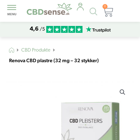
0
Products
Kurv
search
4,6
/5
CBD Produkte
Renova CBD plastre (32 mg – 32 stykker)
Renova
CBD
plastre
(32
mg
-
32