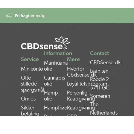
Fri fragt er
mulig
Information
Contact
Service
Mere
CBDSense.dk
Marihuana
Min konto
olie
Hvorfor
Laan ten
Cbdsense.dk
Ofte
Cannabis
Roode 2
stillede
olie
Loyalitetsprogram
5711 GC
spørgsmål
Hamp-
Personlig
Someren
Om os
olie
Raadgivning
The
Sikker
Hampfrøolie
Raadgivning
Netherlands
betaling
Rick
CBD
Forsendelse
Simpson
Fordele
Bank:
olie
og
Returvarer
NL22INGB000743