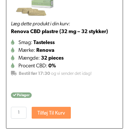
Læg dette produkt i din kurv:
Renova CBD plastre (32 mg – 32 stykker)
Smag:
Tasteless
Mærke:
Renova
Mængde:
32 pieces
Procent CBD:
0%
Bestil før 17:30
og vi sender det idag!
På lager
Renova
Tilføj Til Kurv
CBD
plastre