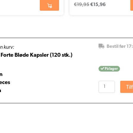
€
19,95
€
15,96
n kurv:
Bestil før 17
 Forte Bløde Kapsler (120 stk.)
På lager
an
eces
Nutrivian
Til
a
Fiskeolie
Forte
Bløde
Kapsler
(120
stk.)