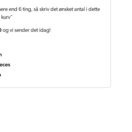
ere end 6 ting, så skriv det ønsket antal i dette
i kurv”
0
og vi sender det idag!
n
ieces
a