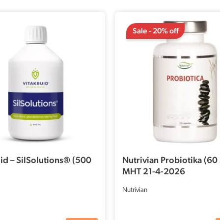
Den
Den
oprindelige
aktuelle
Sale - 20% off
pris
pris
var:
er:
€19,95.
€15,96.
uid – SilSolutions® (500
Nutrivian Probiotika (60 
MHT 21-4-2026
Nutrivian