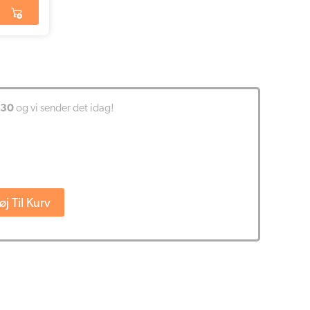
:30
og vi sender det idag!
føj Til Kurv