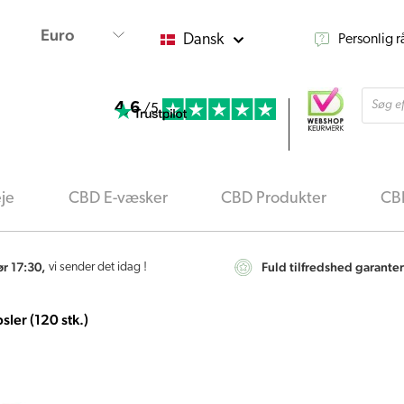
Dansk
Personlig 
Produ
4,6
searc
/5
je
CBD E-væsker
CBD Produkter
CBD
ør 17:30,
Fuld tilfredshed garanter
vi sender det idag !
sler (120 stk.)
Nutrivian