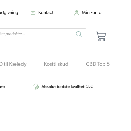
rådgivning
Kontact
Min konto
cts
Kurv
h
 til Kæledy
Kosttilskud
CBD Top 5
et:
Absolut bedste kvalitet
4,6
/5
CBD