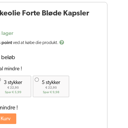
skeolie Forte Bløde Kapsler
 lager
s point
ved at købe die produkt.
 beløb
al mindre !
3 stykker
5 stykker
€ 22,95
€ 22,95
Spar € 5,99
Spar € 9,98
mindre !
l Kurv