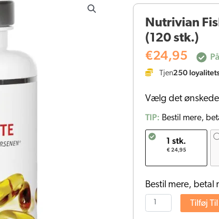
Fiskeolie
Nutrivian Fi
Forte
(120 stk.)
Bløde
Kapsler
€
24,95
På
(120
250
loyalitet
Tjen
stk.)
antal
Vælg det ønskede
TIP:
Bestil mere, bet
1 stk.
€ 24,95
Bestil mere, betal 
Tilføj Ti