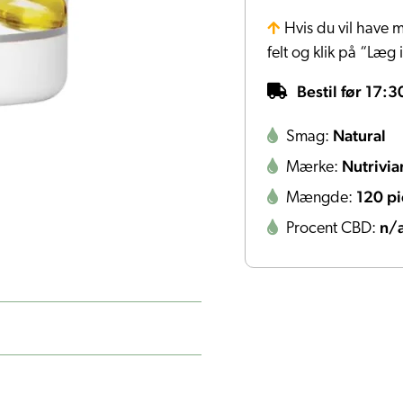
Hvis du vil have m
felt og klik på “Læg 
Bestil før 17:3
Natural
Smag:
Nutrivia
Mærke:
120 p
Mængde:
n/
Procent CBD: